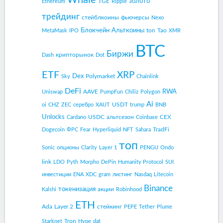
золото
TGE
Ethereum
Ripple
трейдинг
стейблкоины
фьючерсы
Nexo
Блокчейн
Альткоины
ton
Tao
MetaMask
IPO
XMR
BTC
Биржи
крипторынок
Dash
Dot
ETF
XRP
Dex
Polymarket
Sky
Chainlink
DeFi
RWA
AAVE
Uniswap
PumpFun
Chiliz
Polygon
Ai
USDT
oi
CHZ
ZEC
серебро
XAUT
trump
BNB
Unlocks
USDC
альтсезон
CEX
Cardano
Coinbase
TradFi
Dogecoin
ФРС
Fear
Hyperliquid
NFT
Sahara
топ
Sonic
опционы
Clarity
Layer 1
PENGU
Ondo
link
LDO
Pyth
Morpho
DePin
Humanity Protocol
SUI
инвестиции
ENA
XDC
gram
листинг
Nasdaq
Litecoin
Binance
токенизация
акции
Kalshi
Robinhood
ETH
Ada
Layer 2
стейкинг
PEPE
Tether
Plume
Tron
Starknet
Hype
dat