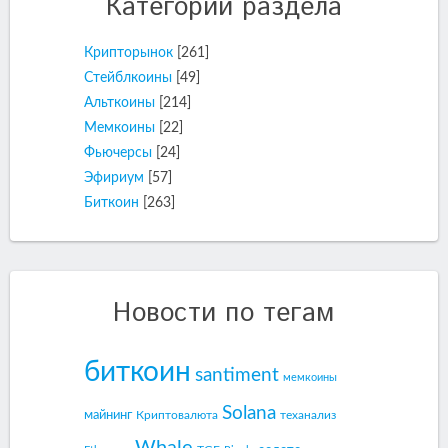
Категории раздела
Крипторынок
[261]
Стейблкоины
[49]
Альткоины
[214]
Мемкоины
[22]
Фьючерсы
[24]
Эфириум
[57]
Биткоин
[263]
Новости по тегам
биткоин
santiment
мемкоины
Solana
майнинг
Криптовалюта
теханализ
Whale