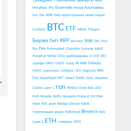
трейдинг
стейблкоины
фьючерсы
Nexo
Блокчейн
Альткоины
MetaMask
IPO
Monad
ton
Tao
крипторынок
инвестиции
XMR
Dash
BTC
ETF
Cardano
Tether
Polygon
Биржи
XRP
DeFi
RWA
листинг
Tron
Dot
Dex
Polymarket
Chainlink
AAVE
Sky
Uniswap
PumpFun
Stellar
Chiliz
разблокировка
oi
CHZ
ZEC
Ai
Unlocks
USDT
серебро
XAUT
trump
BNB
USDC
альтсезон
CEX
ФРС
Coinbase
Dogecoin
TradFi
Fear
Hyperliquid
NFT
Sahara
Sonic
опционы
топ
Clarity
link
Layer 1
PENGU
Ondo
LDO
Pyth
Morpho
DePin
Humanity Protocol
SUI
ENA
Hype
XDC
gram
Nasdaq
Litecoin
Kalshi
Binance
токенизация
акции
Ada
Robinhood
ETH
Layer 2
стейкинг
PEPE