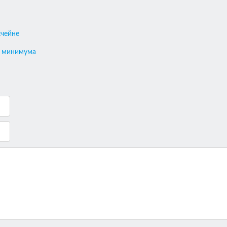
кчейне
о минимума