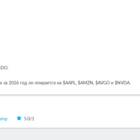
NDO.
иях за 2026 год он опирается на $AAPL, $AMZN, $AVGO и $NVDA.
rump
5.0
/
1