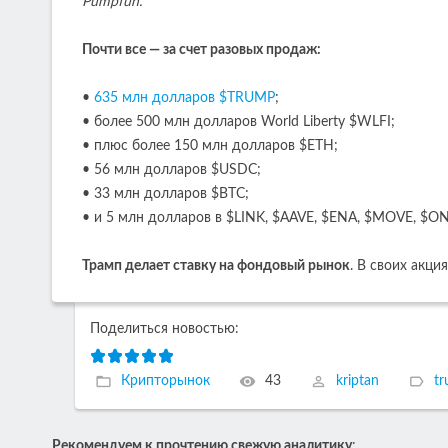
Pumpfun.
Почти все — за счет разовых продаж:
•
635 млн долларов $TRUMP
;
• более 500 млн долларов World Liberty $WLFI;
• плюс более 150 млн долларов $ETH;
• 56 млн долларов $USDC;
• 33 млн долларов $BTC;
• и 5 млн долларов в $LINK, $AAVE, $ENA, $MOVE, $O
Трамп делает ставку на фондовый рынок
. В своих акц
Поделиться новостью:
Крипторынок
43
kriptan
t
Рекомендуем к прочтению свежую аналитику
: