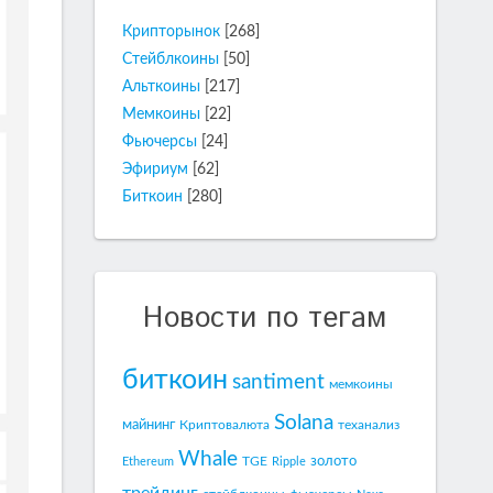
Крипторынок
[268]
Стейблкоины
[50]
Альткоины
[217]
Мемкоины
[22]
Фьючерсы
[24]
Эфириум
[62]
Биткоин
[280]
Новости по тегам
биткоин
santiment
мемкоины
Solana
майнинг
Криптовалюта
теханализ
Whale
золото
TGE
Ethereum
Ripple