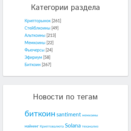
Категории раздела
Крипторынок
[261]
Стейблкоины
[49]
Альткоины
[213]
Мемкоины
[22]
Фьючерсы
[24]
Эфириум
[58]
Биткоин
[267]
Новости по тегам
биткоин
santiment
мемкоины
Solana
майнинг
Криптовалюта
теханализ