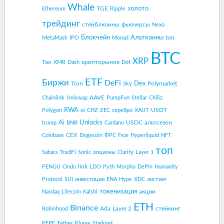
Whale
золото
TGE
Ethereum
Ripple
трейдинг
стейблкоины
фьючерсы
Nexo
Блокчейн
Альткоины
ton
MetaMask
IPO
Monad
BTC
XRP
Tao
крипторынок
XMR
Dash
Dot
ETF
Биржи
DeFi
Dex
Tron
Polymarket
Sky
AAVE
Chainlink
Uniswap
PumpFun
Stellar
Chiliz
RWA
USDT
Polygon
oi
CHZ
ZEC
серебро
XAUT
Ai
Unlocks
USDC
альтсезон
trump
BNB
Cardano
CEX
Coinbase
Dogecoin
ФРС
Fear
Hyperliquid
NFT
топ
TradFi
Sahara
Sonic
опционы
Clarity
Layer 1
link
PENGU
Ondo
LDO
Pyth
Morpho
DePin
Humanity
Protocol
SUI
инвестиции
ENA
Hype
XDC
листинг
токенизация
акции
Nasdaq
Litecoin
Kalshi
ETH
Binance
Ada
Layer 2
стейкинг
Robinhood
PEPE
Tether
Plume
Starknet