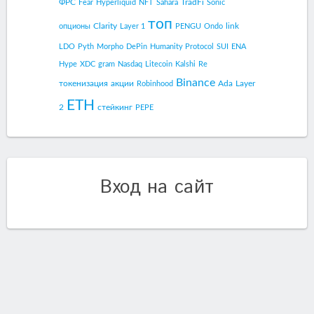
ФРС
TradFi
Fear
Hyperliquid
NFT
Sahara
Sonic
топ
Clarity
link
опционы
Layer 1
PENGU
Ondo
LDO
Pyth
Morpho
DePin
Humanity Protocol
SUI
ENA
Hype
XDC
gram
Nasdaq
Litecoin
Kalshi
Re
Binance
токенизация
акции
Ada
Layer
Robinhood
ETH
2
стейкинг
PEPE
Вход на сайт