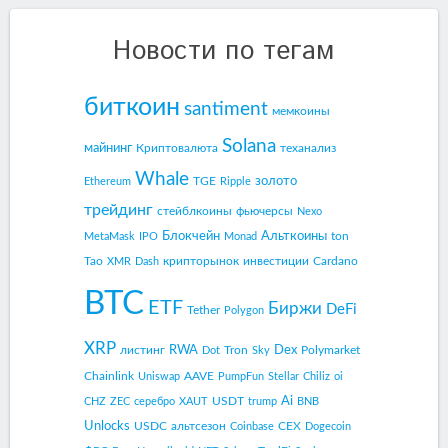
Новости по тегам
биткоин
santiment
мемкоины
Solana
майнинг
Криптовалюта
теханализ
Whale
золото
TGE
Ethereum
Ripple
трейдинг
стейблкоины
фьючерсы
Nexo
Блокчейн
Альткоины
ton
MetaMask
IPO
Monad
Tao
крипторынок
инвестиции
Cardano
XMR
Dash
BTC
ETF
Биржи
DeFi
Tether
Polygon
XRP
RWA
Dex
листинг
Tron
Polymarket
Dot
Sky
Chainlink
AAVE
Uniswap
PumpFun
Stellar
Chiliz
oi
Ai
USDT
CHZ
ZEC
серебро
XAUT
trump
BNB
Unlocks
USDC
альтсезон
CEX
Coinbase
Dogecoin