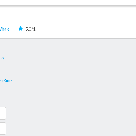
hale
5.0
/
1
л?
кчейне