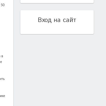
 50
Вход на сайт
 в
не
ить
ике