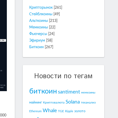
Крипторынок
[261]
Стейблкоины
[49]
Альткоины
[213]
Мемкоины
[22]
Фьючерсы
[24]
Эфириум
[58]
Биткоин
[267]
Новости по тегам
биткоин
santiment
мемкоины
Solana
майнинг
Криптовалюта
теханализ
Whale
золото
TGE
Ethereum
Ripple
 000