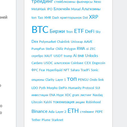
трейдинг
стейблкоины
фьючерсы
Nexo
Блокчейн
Альткоины
MetaMask
IPO
Monad
XRP
вней
ton
Tao
крипторынок
XMR
Dash
Dot
BTC
ETF
Биржи
DeFi
Tron
Sky
Dex
Polymarket
AAVE
Chainlink
Uniswap
RWA
PumpFun
Stellar
Chiliz
Polygon
oi
ZEC
Ai
Unlocks
USDT
серебро
XAUT
trump
BNB
USDC
альтсезон
CEX
Cardano
Coinbase
Dogecoin
TradFi
ФРС
Fear
Hyperliquid
NFT
Sahara
Sonic
топ
link
опционы
Clarity
Layer 1
PENGU
Ondo
о
LDO
Pyth
Morpho
DePin
Humanity Protocol
SUI
инвестиции
ENA
Hype
XDC
gram
листинг
Nasdaq
токенизация
акции
Litecoin
Kalshi
Robinhood
го
ETH
Binance
Ada
Layer 2
стейкинг
PEPE
о
Tether
Plume
Starknet