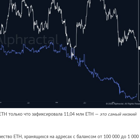
 ETH только что зафиксировала 11,04 млн ETH —
это самый низкий
чество ETH, хранящихся на адресах с балансом от 100 000 до 1 000