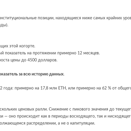
институциональные позиции, находящиеся ниже самых крайних уро
ды).
ащих этой когорте.
ый показатель на протяжении примерно 12 месяцев.
роста цены до 4500 долларов.
оказатель за всю историю данных
.
 года: примерно на 17,8 млн ETH, или примерно на 62 % от общег
скольких ценовых ралли. Снижение с пикового значения до текуще
ки — оно происходит как в периоды восходящего, так и нисходящег
должающемся распределении, а не о капитуляции.