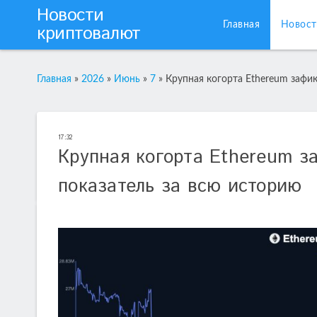
Новости
Главная
Новост
криптовалют
Главная
»
2026
»
Июнь
»
7
»
Крупная когорта Ethereum зафи
17:32
Крупная когорта Ethereum з
показатель за всю историю