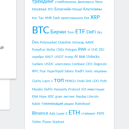
трейдинг
стейблкоины
фьючерсы
Nexo
Блокчейн
Альткоины
MetaMask
IPO
Monad
XRP
ton
Tao
крипторынок
XMR
Dash
Dot
BTC
ETF
Биржи
DeFi
Tron
Sky
Dex
Polymarket
AAVE
Chainlink
Uniswap
ще
RWA
PumpFun
Stellar
Chiliz
Polygon
oi
CHZ
ZEC
Ai
Unlocks
USDT
серебро
XAUT
trump
BNB
USDC
альтсезон
CEX
Cardano
Coinbase
Dogecoin
TradFi
ФРС
Fear
Hyperliquid
Sahara
Sonic
опционы
топ
link
Clarity
Layer 1
PENGU
Ondo
LDO
Pyth
Morpho
DePin
Humanity Protocol
SUI
инвестиции
ENA
Hype
XDC
gram
листинг
Nasdaq
Litecoin
токенизация
акции
Kalshi
Robinhood
ETH
Binance
Ada
Layer 2
стейкинг
PEPE
Tether
Plume
Starknet