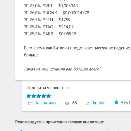
🔻-27,0%: $VET — $0,005343
🔻-26,8%: $BONK — $0,000014778
🔻-26,5%: $ETH — $1759
🔻-25,4%: $TAO — $214,09
🔻-25,3%: $ARB — $0,08939
В то время как биткоин продолжает месячное падение
больше.
Какая из них удивила вас больше всего?
Поделиться новостью:
Альткоины
65
kriptan
5.0
/
1
Рекомендуем к прочтению свежую аналитику
: