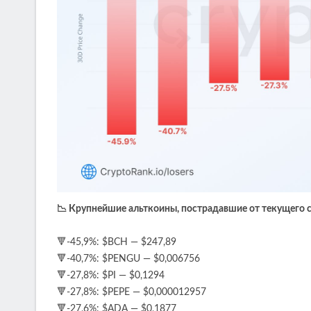
📉 Крупнейшие альткоины, пострадавшие от текущего 
🔻-45,9%: $BCH — $247,89
🔻-40,7%: $PENGU — $0,006756
🔻-27,8%: $PI — $0,1294
🔻-27,8%: $PEPE — $0,000012957
🔻-27,6%: $ADA — $0,1877