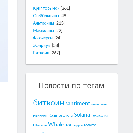
Крипторынок
[261]
Стейблкоины
[49]
Альткоины
[213]
Мемкоины
[22]
Фьючерсы
[24]
Эфириум
[58]
Биткоин
[267]
Новости по тегам
биткоин
santiment
мемкоины
Solana
майнинг
Криптовалюта
теханализ
Whale
золото
TGE
Ethereum
Ripple