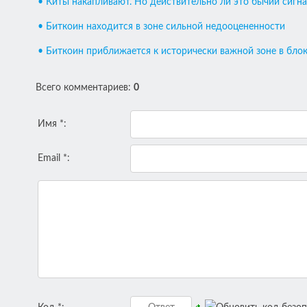
• Киты накапливают. Но действительно ли это бычий сигна
• Биткоин находится в зоне сильной недооцененности
• Биткоин приближается к исторически важной зоне в бло
Всего комментариев
:
0
Имя *:
Email *: