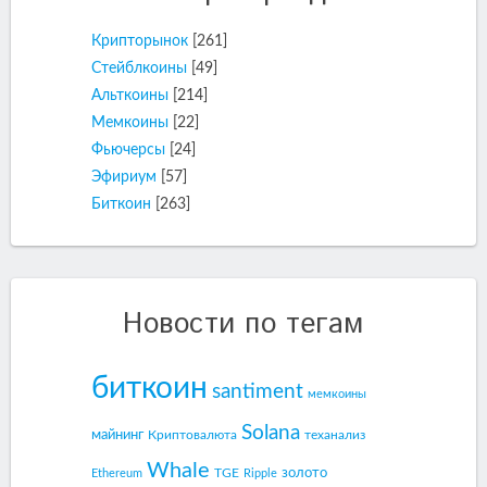
Крипторынок
[261]
Стейблкоины
[49]
Альткоины
[214]
Мемкоины
[22]
Фьючерсы
[24]
Эфириум
[57]
Биткоин
[263]
Новости по тегам
биткоин
santiment
мемкоины
Solana
майнинг
Криптовалюта
теханализ
Whale
золото
TGE
Ethereum
Ripple