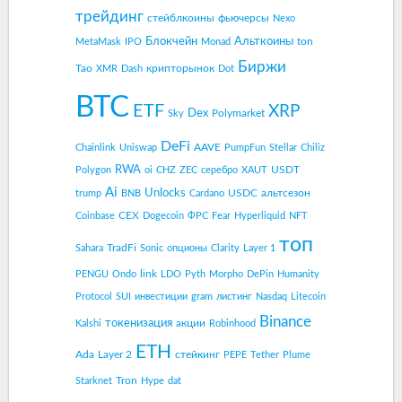
трейдинг
стейблкоины
фьючерсы
Nexo
Блокчейн
Альткоины
ton
MetaMask
IPO
Monad
Биржи
Tao
крипторынок
XMR
Dash
Dot
BTC
ETF
XRP
Dex
Polymarket
Sky
DeFi
AAVE
Chainlink
Uniswap
PumpFun
Stellar
Chiliz
RWA
USDT
Polygon
oi
CHZ
ZEC
серебро
XAUT
Ai
Unlocks
USDC
альтсезон
trump
BNB
Cardano
CEX
Coinbase
Dogecoin
ФРС
Fear
Hyperliquid
NFT
топ
TradFi
Sahara
Sonic
опционы
Clarity
Layer 1
link
PENGU
Ondo
LDO
Pyth
Morpho
DePin
Humanity
Protocol
SUI
инвестиции
gram
листинг
Nasdaq
Litecoin
Binance
токенизация
акции
Kalshi
Robinhood
ETH
Ada
Layer 2
стейкинг
PEPE
Tether
Plume
Tron
Starknet
Hype
dat