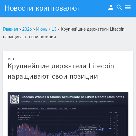
Новости криптовалют
person
search
menu
Главная
»
2026
»
Июнь
»
13
»
Крупнейшие держатели Litecoin
наращивают свои позиции
17:14
Крупнейшие держатели Litecoin
наращивают свои позиции