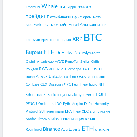
Whale
золото
TGE
Ethereum
Ripple
трейдинг
стейблкоины
фьючерсы
Nexo
Блокчейн
Альткоины
ton
MetaMask
IPO
Monad
BTC
XRP
Tao
крипторынок
XMR
Dot
ETF
Биржи
DeFi
Dex
Polymarket
Sky
AAVE
Chainlink
Uniswap
PumpFun
Stellar
Chiliz
RWA
USDT
Polygon
oi
CHZ
ZEC
серебро
XAUT
Ai
Unlocks
USDC
альтсезон
trump
BNB
Cardano
CEX
Coinbase
Dogecoin
ФРС
Fear
Hyperliquid
NFT
топ
TradFi
Sahara
Sonic
опционы
Clarity
Layer 1
link
PENGU
Ondo
LDO
Pyth
Morpho
DePin
Humanity
Protocol
SUI
инвестиции
ENA
Hype
XDC
gram
листинг
токенизация
акции
Nasdaq
Litecoin
Kalshi
ETH
Binance
Ada
Layer 2
стейкинг
Robinhood