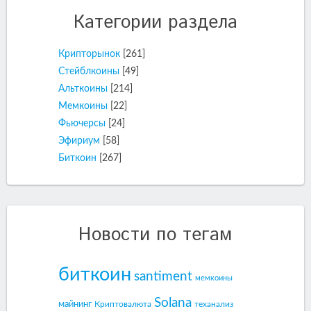
Категории раздела
Крипторынок
[261]
Стейблкоины
[49]
Альткоины
[214]
Мемкоины
[22]
Фьючерсы
[24]
Эфириум
[58]
Биткоин
[267]
Новости по тегам
биткоин
santiment
мемкоины
Solana
майнинг
Криптовалюта
теханализ