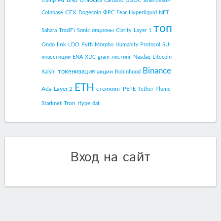
trump
BNB
Cardano
CEX
Coinbase
Dogecoin
ФРС
Fear
Hyperliquid
NFT
топ
TradFi
Sahara
Sonic
опционы
Clarity
Layer 1
link
Ondo
LDO
Pyth
Morpho
Humanity Protocol
SUI
инвестиции
ENA
XDC
gram
листинг
Nasdaq
Litecoin
Binance
токенизация
акции
Kalshi
Robinhood
ETH
Ada
Layer 2
стейкинг
PEPE
Tether
Plume
Tron
Starknet
Hype
dat
Вход на сайт