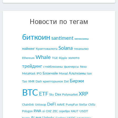
Новости по тегам
биткоин
santiment
мемкоины
Solana
майнинг
Криптовалюта
теханализ
Whale
золото
TGE
Ethereum
Ripple
трейдинг
стейблкоины
фьючерсы
Nexo
Блокчейн
Альткоины
ton
MetaMask
IPO
Monad
Биржи
Tao
крипторынок
XMR
Dash
Dot
BTC
ETF
XRP
Dex
Polymarket
Sky
DeFi
AAVE
Chainlink
Uniswap
PumpFun
Stellar
Chiliz
RWA
USDT
Polygon
oi
CHZ
ZEC
серебро
XAUT
Ai
Unlocks
USDC
альтсезон