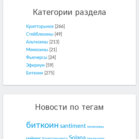
Категории раздела
Крипторынок
[266]
Стейблкоины
[49]
Альткоины
[213]
Мемкоины
[21]
Фьючерсы
[24]
Эфириум
[59]
Биткоин
[275]
Новости по тегам
биткоин
santiment
мемкоины
Solana
майнинг
Криптовалюта
теханализ