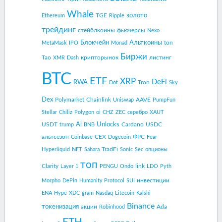
Whale
золото
TGE
Ethereum
Ripple
трейдинг
стейблкоины
фьючерсы
Nexo
Блокчейн
Альткоины
ton
MetaMask
IPO
Monad
Биржи
Tao
крипторынок
листинг
XMR
Dash
BTC
ETF
XRP
DeFi
RWA
Tron
Dot
Sky
Dex
Polymarket
Chainlink
AAVE
Uniswap
PumpFun
Stellar
Chiliz
Polygon
oi
CHZ
ZEC
серебро
XAUT
Ai
Unlocks
USDT
Cardano
USDC
trump
BNB
альтсезон
CEX
ФРС
Coinbase
Dogecoin
Fear
TradFi
Hyperliquid
NFT
Sahara
Sonic
Sec
опционы
топ
Clarity
link
Layer 1
PENGU
Ondo
LDO
Pyth
инвестиции
Morpho
DePin
Humanity Protocol
SUI
ENA
Hype
XDC
gram
Nasdaq
Litecoin
Kalshi
Binance
токенизация
акции
Ada
Robinhood