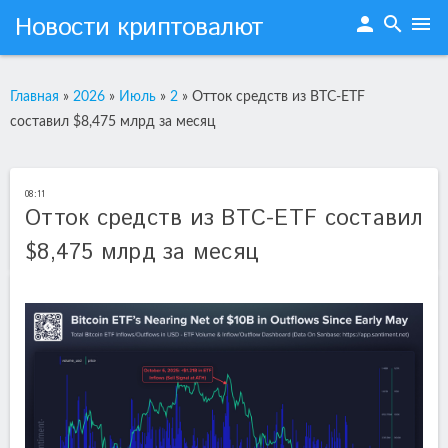
Новости криптовалют
person
search
menu
Главная
»
2026
»
Июль
»
2
»
Отток средств из BTC-ETF
составил $8,475 млрд за месяц
08:11
Отток средств из BTC-ETF составил
$8,475 млрд за месяц