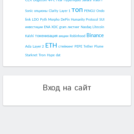
Dogecoin
ФРС
Fear
Hyperliquid
Sahara
топ
Sonic
опционы
Clarity
Layer 1
PENGU
Ondo
link
LDO
Pyth
Morpho
DePin
Humanity Protocol
SUI
инвестиции
ENA
XDC
gram
листинг
Nasdaq
Litecoin
Binance
токенизация
акции
Kalshi
Robinhood
ETH
Ada
Layer 2
стейкинг
PEPE
Tether
Plume
Tron
Starknet
Hype
dat
Вход на сайт