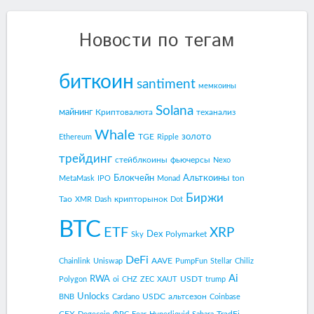
Новости по тегам
биткоин
santiment
мемкоины
Solana
майнинг
Криптовалюта
теханализ
Whale
золото
TGE
Ethereum
Ripple
трейдинг
стейблкоины
фьючерсы
Nexo
Блокчейн
Альткоины
ton
MetaMask
IPO
Monad
Биржи
Tao
крипторынок
XMR
Dash
Dot
BTC
ETF
XRP
Dex
Polymarket
Sky
DeFi
AAVE
Chainlink
Uniswap
PumpFun
Stellar
Chiliz
Ai
RWA
USDT
Polygon
oi
CHZ
ZEC
XAUT
trump
Unlocks
USDC
альтсезон
BNB
Cardano
Coinbase
CEX
TradFi