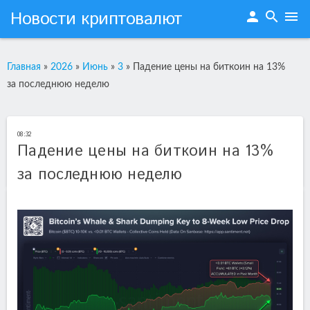
Новости криптовалют
person
search
menu
Главная
»
2026
»
Июнь
»
3
»
Падение цены на биткоин на 13%
за последнюю неделю
08:32
Падение цены на биткоин на 13%
за последнюю неделю