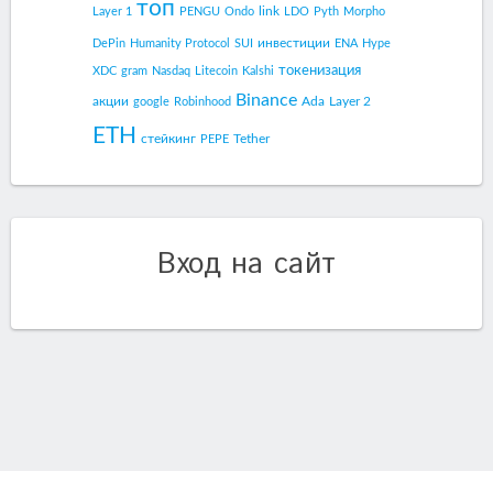
топ
link
Layer 1
PENGU
Ondo
LDO
Pyth
Morpho
инвестиции
DePin
Humanity Protocol
SUI
ENA
Hype
токенизация
XDC
gram
Nasdaq
Litecoin
Kalshi
Binance
акции
Ada
Layer 2
google
Robinhood
ETH
стейкинг
Tether
PEPE
Вход на сайт