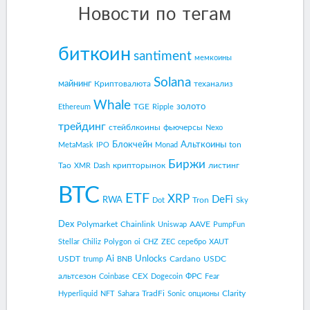
Новости по тегам
биткоин
santiment
мемкоины
Solana
майнинг
Криптовалюта
теханализ
Whale
золото
TGE
Ethereum
Ripple
трейдинг
стейблкоины
фьючерсы
Nexo
Блокчейн
Альткоины
ton
MetaMask
IPO
Monad
Биржи
Tao
крипторынок
листинг
XMR
Dash
BTC
ETF
XRP
DeFi
RWA
Tron
Dot
Sky
Dex
Polymarket
Chainlink
AAVE
Uniswap
PumpFun
Stellar
Chiliz
Polygon
oi
CHZ
ZEC
серебро
XAUT
Ai
Unlocks
USDT
Cardano
USDC
trump
BNB
альтсезон
CEX
ФРС
Coinbase
Dogecoin
Fear
TradFi
Clarity
Hyperliquid
NFT
Sahara
Sonic
опционы