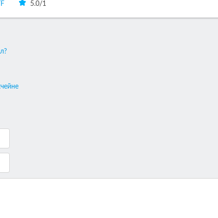
TF
5.0
/
1
л?
кчейне