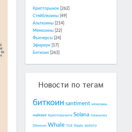
Крипторынок
[262]
Стейблкоины
[49]
Альткоины
[214]
Мемкоины
[22]
Фьючерсы
[24]
Эфириум
[57]
Биткоин
[263]
Новости по тегам
биткоин
santiment
мемкоины
Solana
майнинг
Криптовалюта
теханализ
Whale
золото
TGE
Ethereum
Ripple