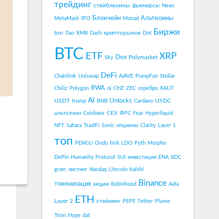
трейдинг
стейблкоины
фьючерсы
Nexo
Блокчейн
Альткоины
MetaMask
IPO
Monad
Биржи
ton
Tao
крипторынок
XMR
Dash
Dot
BTC
ETF
XRP
Dex
Polymarket
Sky
DeFi
AAVE
Chainlink
Uniswap
PumpFun
Stellar
RWA
Chiliz
Polygon
oi
CHZ
ZEC
серебро
XAUT
Ai
Unlocks
USDT
USDC
trump
BNB
Cardano
альтсезон
CEX
Coinbase
ФРС
Fear
Hyperliquid
TradFi
NFT
Sahara
Sonic
опционы
Clarity
Layer 1
топ
link
PENGU
Ondo
LDO
Pyth
Morpho
DePin
Humanity Protocol
SUI
инвестиции
ENA
XDC
gram
листинг
Nasdaq
Litecoin
Kalshi
Binance
токенизация
акции
Ada
Robinhood
ETH
Layer 2
стейкинг
PEPE
Tether
Plume
Tron
Hype
dat