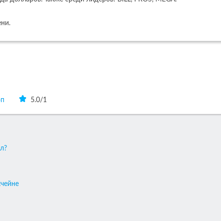
ени.
оп
5.0
/
1
л?
кчейне