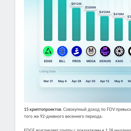
15 криптопроектов
. Совокупный доход по FDV превыси
того же 92-дневного весеннего периода.
EDGE возглавляет группу с показателем в 1,28 миллиар