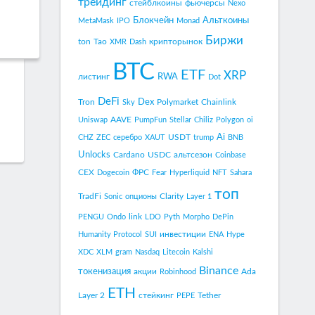
трейдинг
стейблкоины
фьючерсы
Nexo
Блокчейн
Альткоины
MetaMask
IPO
Monad
Биржи
ton
Tao
крипторынок
XMR
Dash
BTC
ETF
XRP
RWA
листинг
Dot
DeFi
Dex
Tron
Polymarket
Chainlink
Sky
AAVE
Uniswap
PumpFun
Stellar
Chiliz
Polygon
oi
Ai
USDT
CHZ
ZEC
серебро
XAUT
trump
BNB
Unlocks
Cardano
USDC
альтсезон
Coinbase
CEX
ФРС
Dogecoin
Fear
Hyperliquid
NFT
Sahara
топ
TradFi
Clarity
Sonic
опционы
Layer 1
link
PENGU
Ondo
LDO
Pyth
Morpho
DePin
инвестиции
Humanity Protocol
SUI
ENA
Hype
XDC
XLM
gram
Nasdaq
Litecoin
Kalshi
Binance
токенизация
акции
Ada
Robinhood
ETH
Layer 2
стейкинг
Tether
PEPE