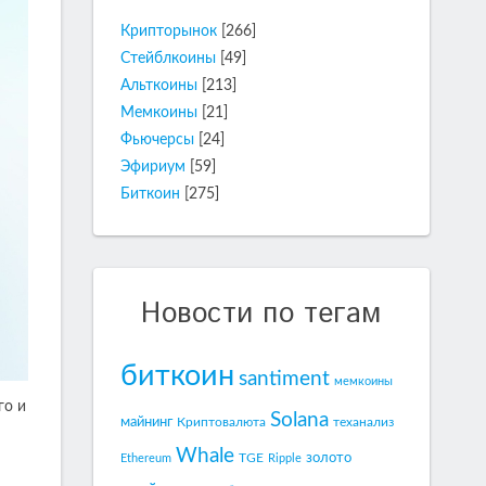
Крипторынок
[266]
Стейблкоины
[49]
Альткоины
[213]
Мемкоины
[21]
Фьючерсы
[24]
Эфириум
[59]
Биткоин
[275]
Новости по тегам
биткоин
santiment
мемкоины
го и
Solana
майнинг
Криптовалюта
теханализ
Whale
золото
TGE
Ethereum
Ripple