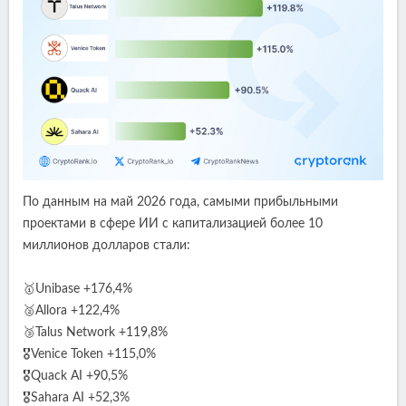
По данным на май 2026 года, самыми прибыльными
проектами в сфере ИИ с капитализацией более 10
миллионов долларов стали:
🥇Unibase +176,4%
🥈Allora +122,4%
🥉Talus Network +119,8%
🎖Venice Token +115,0%
🎖Quack AI +90,5%
🎖Sahara AI +52,3%