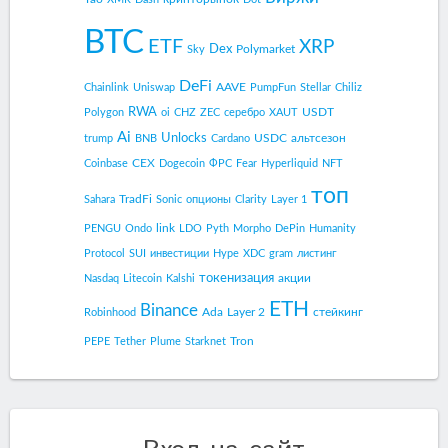
BTC
ETF
XRP
Dex
Polymarket
Sky
DeFi
AAVE
Chainlink
Uniswap
PumpFun
Stellar
Chiliz
RWA
USDT
Polygon
oi
CHZ
ZEC
серебро
XAUT
Ai
Unlocks
USDC
альтсезон
trump
BNB
Cardano
CEX
Coinbase
Dogecoin
ФРС
Fear
Hyperliquid
NFT
топ
TradFi
Sahara
Sonic
опционы
Clarity
Layer 1
link
PENGU
Ondo
LDO
Pyth
Morpho
DePin
Humanity
Protocol
SUI
инвестиции
Hype
XDC
gram
листинг
токенизация
акции
Nasdaq
Litecoin
Kalshi
ETH
Binance
Ada
Layer 2
стейкинг
Robinhood
Tron
PEPE
Tether
Plume
Starknet