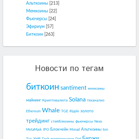
Альткоины
[213]
Мемкоины
[22]
Фьючерсы
[24]
Эфириум
[57]
Биткоин
[263]
Новости по тегам
биткоин
santiment
мемкоины
Solana
майнинг
Криптовалюта
теханализ
Whale
золото
TGE
Ethereum
Ripple
трейдинг
стейблкоины
фьючерсы
Nexo
Блокчейн
Альткоины
ton
MetaMask
IPO
Monad
Биржи
Tao
крипторынок
XMR
Dash
Dot