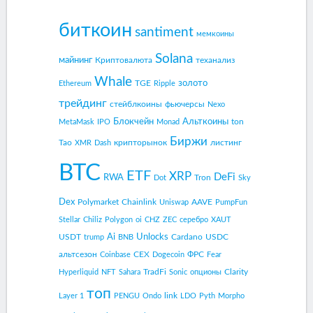
биткоин
santiment
мемкоины
Solana
майнинг
Криптовалюта
теханализ
Whale
золото
TGE
Ethereum
Ripple
трейдинг
стейблкоины
фьючерсы
Nexo
Блокчейн
Альткоины
ton
MetaMask
IPO
Monad
Биржи
Tao
крипторынок
листинг
XMR
Dash
BTC
ETF
XRP
DeFi
RWA
Tron
Dot
Sky
Dex
Polymarket
Chainlink
AAVE
Uniswap
PumpFun
Stellar
Chiliz
Polygon
oi
CHZ
ZEC
серебро
XAUT
Ai
Unlocks
USDT
Cardano
USDC
trump
BNB
альтсезон
CEX
ФРС
Coinbase
Dogecoin
Fear
TradFi
Clarity
Hyperliquid
NFT
Sahara
Sonic
опционы
топ
link
Layer 1
PENGU
Ondo
LDO
Pyth
Morpho