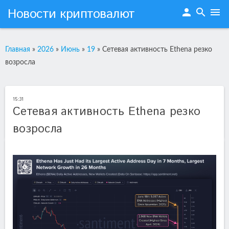
Новости криптовалют
person
search
menu
Главная
»
2026
»
Июнь
»
19
»
Сетевая активность Ethena резко
возросла
15:31
Сетевая активность Ethena резко
возросла