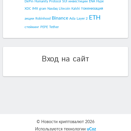
инвестиции
DePin
Humanity Protocol
SUI
ENA
Hype
токенизация
XDC
IMX
gram
Nasdaq
Litecoin
Kalshi
ETH
Binance
акции
Ada
Layer 2
Robinhood
стейкинг
Tether
PEPE
Вход на сайт
© Новости криптовалют 2026
Используются технологии
uCoz