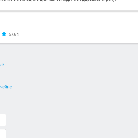
5.0
/
1
л?
кчейне