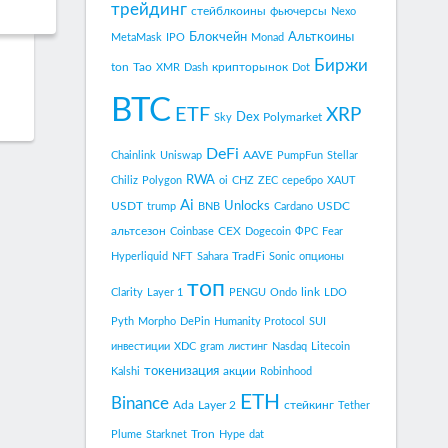
трейдинг
стейблкоины
фьючерсы
Nexo
Блокчейн
Альткоины
MetaMask
IPO
Monad
Биржи
ton
Tao
крипторынок
XMR
Dash
Dot
BTC
ETF
XRP
Dex
Polymarket
Sky
DeFi
AAVE
Chainlink
Uniswap
PumpFun
Stellar
RWA
Chiliz
Polygon
oi
CHZ
ZEC
серебро
XAUT
Ai
Unlocks
USDT
USDC
trump
BNB
Cardano
альтсезон
CEX
Coinbase
Dogecoin
ФРС
Fear
TradFi
Hyperliquid
NFT
Sahara
Sonic
опционы
топ
link
Clarity
Layer 1
PENGU
Ondo
LDO
Pyth
Morpho
DePin
Humanity Protocol
SUI
инвестиции
XDC
gram
листинг
Nasdaq
Litecoin
токенизация
акции
Kalshi
Robinhood
ETH
Binance
Ada
Layer 2
стейкинг
Tether
Tron
Plume
Starknet
Hype
dat