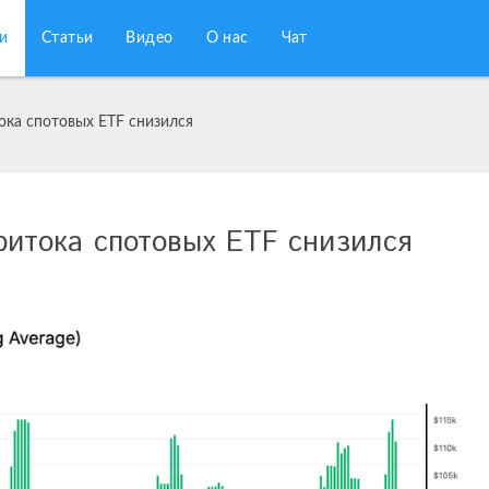
и
Статьи
Видео
О нас
Чат
ока спотовых ETF снизился
ритока спотовых ETF снизился