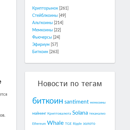
Крипторынок
[261]
Стейблкоины
[49]
Альткоины
[214]
Мемкоины
[22]
Фьючерсы
[24]
Эфириум
[57]
Биткоин
[263]
Новости по тегам
ется
биткоин
santiment
мемкоины
Solana
майнинг
Криптовалюта
теханализ
ов.
Whale
золото
TGE
Ethereum
Ripple