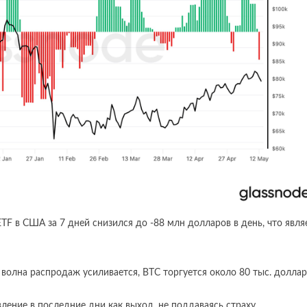
TF в США за 7 дней снизился до -88 млн долларов в день, что явля
 волна распродаж усиливается, BTC торгуется около 80 тыс. доллар
ение в последние дни как выход, не поддаваясь страху.