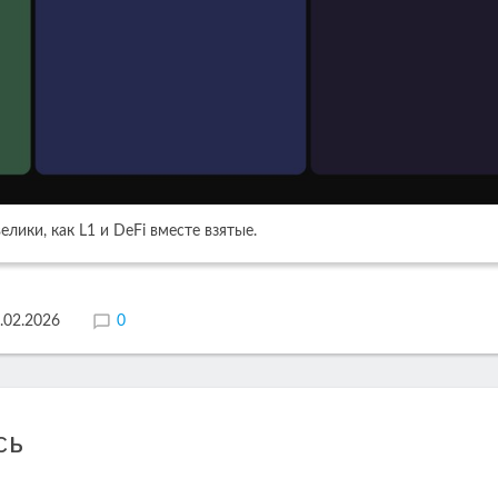
лики, как L1 и DeFi вместе взятые.
.02.2026
0
сь