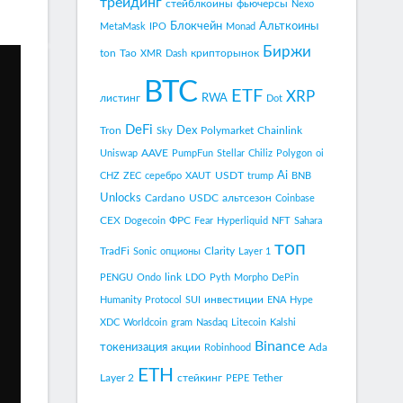
трейдинг
стейблкоины
фьючерсы
Nexo
Блокчейн
Альткоины
MetaMask
IPO
Monad
Биржи
ton
Tao
крипторынок
XMR
Dash
BTC
ETF
XRP
RWA
листинг
Dot
DeFi
Dex
Tron
Polymarket
Chainlink
Sky
AAVE
Uniswap
PumpFun
Stellar
Chiliz
Polygon
oi
Ai
USDT
CHZ
ZEC
серебро
XAUT
trump
BNB
Unlocks
Cardano
USDC
альтсезон
Coinbase
CEX
ФРС
Dogecoin
Fear
Hyperliquid
NFT
Sahara
топ
TradFi
Clarity
Sonic
опционы
Layer 1
link
PENGU
Ondo
LDO
Pyth
Morpho
DePin
инвестиции
Humanity Protocol
SUI
ENA
Hype
XDC
Worldcoin
gram
Nasdaq
Litecoin
Kalshi
Binance
токенизация
акции
Ada
Robinhood
ETH
Layer 2
стейкинг
Tether
PEPE