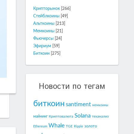
Крипторынок
[266]
Стейблкоины
[49]
Альткоины
[213]
Мемкоины
[21]
Фьючерсы
[24]
Эфириум
[59]
Биткоин
[275]
Новости по тегам
биткоин
santiment
мемкоины
Solana
майнинг
Криптовалюта
теханализ
Whale
золото
TGE
Ethereum
Ripple