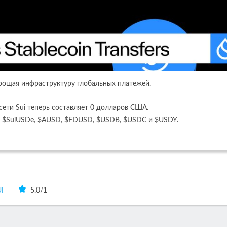
прощая инфраструктуру глобальных платежей.
 сети Sui теперь составляет 0 долларов США.
i, $SuiUSDe, $AUSD, $FDUSD, $USDB, $USDC и $USDY.
I
5.0
/
1