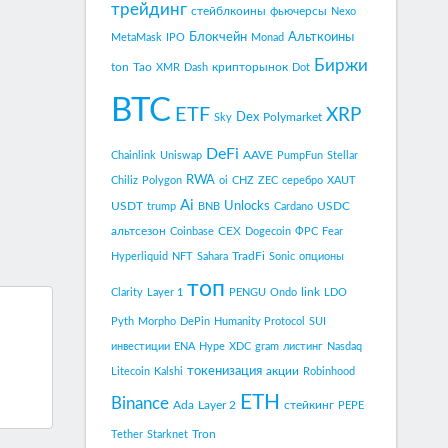
трейдинг
стейблкоины
фьючерсы
Nexo
Блокчейн
Альткоины
MetaMask
IPO
Monad
Биржи
ton
Tao
крипторынок
XMR
Dash
Dot
BTC
ETF
XRP
Dex
Polymarket
Sky
DeFi
AAVE
Chainlink
Uniswap
PumpFun
Stellar
RWA
Chiliz
Polygon
oi
CHZ
ZEC
серебро
XAUT
Ai
Unlocks
USDT
USDC
trump
BNB
Cardano
альтсезон
CEX
Coinbase
Dogecoin
ФРС
Fear
TradFi
Hyperliquid
NFT
Sahara
Sonic
опционы
топ
link
Clarity
Layer 1
PENGU
Ondo
LDO
Pyth
Morpho
DePin
Humanity Protocol
SUI
инвестиции
ENA
Hype
XDC
gram
листинг
Nasdaq
токенизация
акции
Litecoin
Kalshi
Robinhood
ETH
Binance
Ada
Layer 2
стейкинг
PEPE
Tron
Tether
Starknet