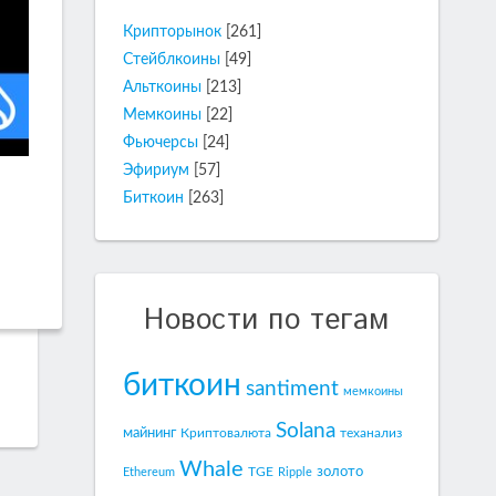
Крипторынок
[261]
Стейблкоины
[49]
Альткоины
[213]
Мемкоины
[22]
Фьючерсы
[24]
Эфириум
[57]
Биткоин
[263]
Новости по тегам
биткоин
santiment
мемкоины
Solana
майнинг
Криптовалюта
теханализ
Whale
золото
TGE
Ethereum
Ripple