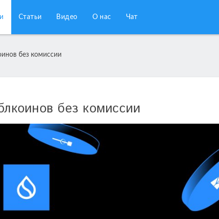
и
Статьи
Видео
О нас
Чат
оинов без комиссии
йблкоинов без комиссии