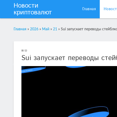
Новости
Главная
Новост
криптовалют
Главная
»
2026
»
Май
»
21
»
Sui запускает переводы стейблк
08:53
Sui запускает переводы сте