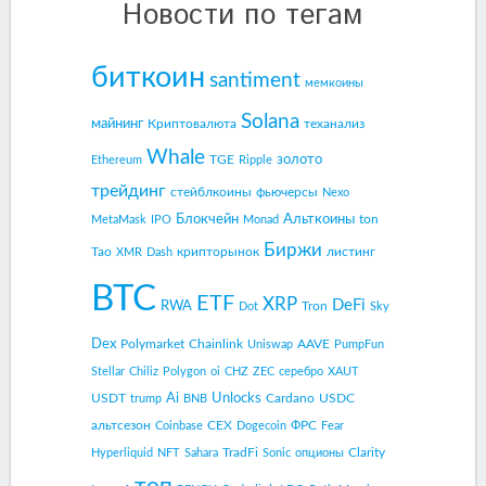
Новости по тегам
биткоин
santiment
мемкоины
Solana
майнинг
Криптовалюта
теханализ
Whale
золото
TGE
Ethereum
Ripple
трейдинг
стейблкоины
фьючерсы
Nexo
Блокчейн
Альткоины
ton
MetaMask
IPO
Monad
Биржи
Tao
крипторынок
листинг
XMR
Dash
BTC
ETF
XRP
DeFi
RWA
Tron
Dot
Sky
Dex
Polymarket
Chainlink
AAVE
Uniswap
PumpFun
Stellar
Chiliz
Polygon
oi
CHZ
ZEC
серебро
XAUT
Ai
Unlocks
USDT
Cardano
USDC
trump
BNB
альтсезон
CEX
ФРС
Coinbase
Dogecoin
Fear
TradFi
Clarity
Hyperliquid
NFT
Sahara
Sonic
опционы