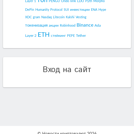
топ
link
Layer 1
PENGU
Ondo
LDO
Pyth
Morpho
инвестиции
DePin
Humanity Protocol
SUI
ENA
Hype
XDC
gram
Nasdaq
Litecoin
Kalshi
Vesting
Binance
токенизация
акции
Ada
Robinhood
ETH
Layer 2
стейкинг
Tether
PEPE
Вход на сайт