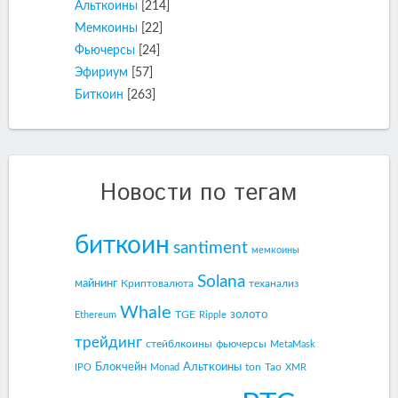
Альткоины
[214]
Мемкоины
[22]
Фьючерсы
[24]
Эфириум
[57]
Биткоин
[263]
Новости по тегам
биткоин
santiment
мемкоины
Solana
майнинг
Криптовалюта
теханализ
Whale
золото
TGE
Ethereum
Ripple
трейдинг
стейблкоины
фьючерсы
MetaMask
Блокчейн
Альткоины
ton
Tao
IPO
Monad
XMR