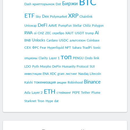
BTC
Биржи
крипторынок
Dash
Dot
ETF
XRP
Dex
Polymarket
Sky
Chainlink
DeFi
AAVE
Uniswap
PumpFun
Stellar
Chiliz
Polygon
Ai
RWA
USDT
oi
CHZ
ZEC
серебро
XAUT
trump
Unlocks
USDC
альтсезон
BNB
Cardano
Coinbase
CEX
TradFi
ФРС
Fear
Hyperliquid
NFT
Sahara
Sonic
топ
link
опционы
Clarity
Layer 1
PENGU
Ondo
LDO
Pyth
Morpho
DePin
Humanity Protocol
SUI
инвестиции
ENA
XDC
gram
листинг
Nasdaq
Litecoin
Binance
токенизация
акции
Kalshi
Robinhood
ETH
Ada
Layer 2
стейкинг
PEPE
Tether
Plume
Tron
Starknet
Hype
dat