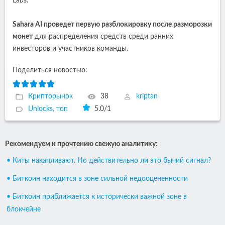
Labs.
Sahara AI проведет первую разблокировку после разморозки
монет
для распределения средств среди ранних
инвесторов и участников команды.
Поделиться новостью:
Крипторынок
38
kriptan
Unlocks
,
топ
5.0
/
1
Рекомендуем к прочтению свежую аналитику
:
• Киты накапливают. Но действительно ли это бычий сигнал?
• Биткоин находится в зоне сильной недооцененности
• Биткоин приближается к исторически важной зоне в
блокчейне