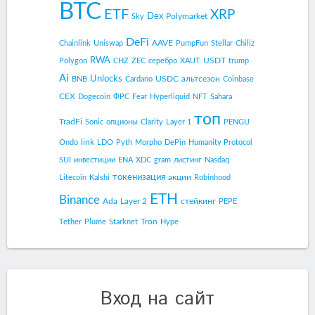
BTC
ETF
XRP
Dex
Polymarket
Sky
DeFi
AAVE
Chainlink
Uniswap
PumpFun
Stellar
Chiliz
RWA
USDT
Polygon
CHZ
ZEC
серебро
XAUT
trump
Ai
Unlocks
USDC
альтсезон
BNB
Cardano
Coinbase
CEX
Dogecoin
ФРС
Fear
Hyperliquid
NFT
Sahara
топ
TradFi
Sonic
опционы
Clarity
Layer 1
PENGU
link
Ondo
LDO
Pyth
Morpho
DePin
Humanity Protocol
SUI
инвестиции
ENA
XDC
gram
листинг
Nasdaq
токенизация
акции
Litecoin
Kalshi
Robinhood
ETH
Binance
Ada
Layer 2
стейкинг
PEPE
Tron
Tether
Plume
Starknet
Hype
Вход на сайт