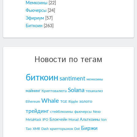
Мемкоины
[22]
Фьючерсы
[24]
Эфириум
[57]
Биткоин
[263]
Новости по тегам
биткоин
santiment
мемкоины
Solana
майнинг
Криптовалюта
теханализ
Whale
золото
TGE
Ethereum
Ripple
трейдинг
стейблкоины
фьючерсы
Nexo
Блокчейн
Альткоины
ton
MetaMask
IPO
Monad
Биржи
Tao
крипторынок
XMR
Dash
Dot