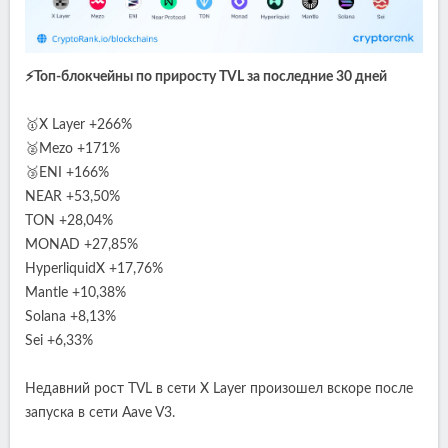
⚡️Топ-блокчейны по приросту TVL за последние 30 дней
🥇X Layer +266%
🥈Mezo +171%
🥉ENI +166%
NEAR +53,50%
TON +28,04%
MONAD +27,85%
HyperliquidX +17,76%
Mantle +10,38%
Solana +8,13%
Sei +6,33%
Недавний рост TVL в сети X Layer произошел вскоре после
запуска в сети Aave V3.