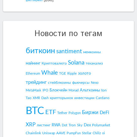
Новости по тегам
биткоин
santiment
мемкоины
Solana
майнинг
Криптовалюта
теханализ
Whale
золото
TGE
Ethereum
Ripple
трейдинг
стейблкоины
фьючерсы
Nexo
Блокчейн
Альткоины
ton
MetaMask
IPO
Monad
Tao
крипторынок
инвестиции
Cardano
XMR
Dash
BTC
ETF
Биржи
DeFi
Tether
Polygon
XRP
RWA
Dex
листинг
Tron
Polymarket
Dot
Sky
Chainlink
AAVE
Uniswap
PumpFun
Stellar
Chiliz
oi