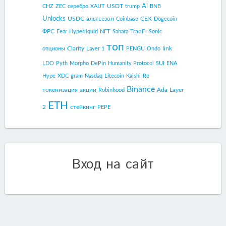
Ai
USDT
CHZ
ZEC
серебро
XAUT
trump
BNB
Unlocks
USDC
альтсезон
CEX
Coinbase
Dogecoin
ФРС
TradFi
Fear
Hyperliquid
NFT
Sahara
Sonic
топ
Clarity
link
опционы
Layer 1
PENGU
Ondo
LDO
Pyth
Morpho
DePin
Humanity Protocol
SUI
ENA
Hype
XDC
gram
Nasdaq
Litecoin
Kalshi
Re
Binance
токенизация
акции
Ada
Layer
Robinhood
ETH
2
стейкинг
PEPE
Вход на сайт