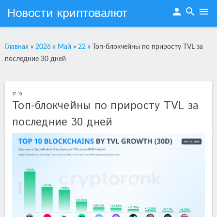
Новости криптовалют
person
search
menu
Главная
»
2026
»
Май
»
22
»
Топ-блокчейны по приросту TVL за
последние 30 дней
17:19
Топ-блокчейны по приросту TVL за
последние 30 дней