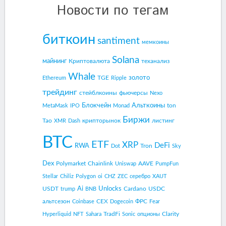
Новости по тегам
биткоин
santiment
мемкоины
Solana
майнинг
Криптовалюта
теханализ
Whale
золото
TGE
Ethereum
Ripple
трейдинг
стейблкоины
фьючерсы
Nexo
Блокчейн
Альткоины
ton
MetaMask
IPO
Monad
Биржи
Tao
крипторынок
листинг
XMR
Dash
BTC
ETF
XRP
DeFi
RWA
Tron
Dot
Sky
Dex
Polymarket
Chainlink
AAVE
Uniswap
PumpFun
Stellar
Chiliz
Polygon
oi
CHZ
ZEC
серебро
XAUT
Ai
Unlocks
USDT
Cardano
USDC
trump
BNB
альтсезон
CEX
ФРС
Coinbase
Dogecoin
Fear
TradFi
Clarity
Hyperliquid
NFT
Sahara
Sonic
опционы