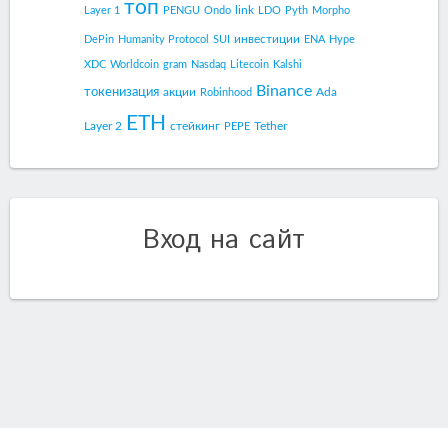
топ
link
Layer 1
PENGU
Ondo
LDO
Pyth
Morpho
инвестиции
DePin
Humanity Protocol
SUI
ENA
Hype
XDC
Worldcoin
gram
Nasdaq
Litecoin
Kalshi
Binance
токенизация
акции
Ada
Robinhood
ETH
Layer 2
стейкинг
Tether
PEPE
Вход на сайт