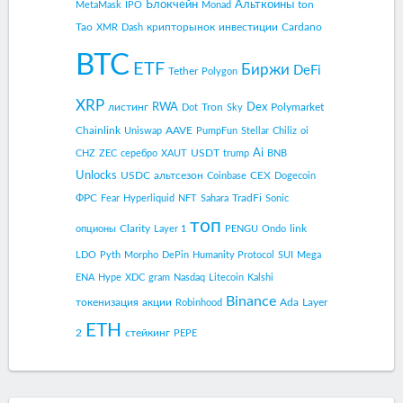
Блокчейн
Альткоины
ton
MetaMask
IPO
Monad
Tao
крипторынок
инвестиции
Cardano
XMR
Dash
BTC
ETF
Биржи
DeFi
Tether
Polygon
XRP
RWA
Dex
листинг
Tron
Polymarket
Dot
Sky
Chainlink
AAVE
Uniswap
PumpFun
Stellar
Chiliz
oi
Ai
USDT
CHZ
ZEC
серебро
XAUT
trump
BNB
Unlocks
USDC
альтсезон
CEX
Coinbase
Dogecoin
ФРС
TradFi
Fear
Hyperliquid
NFT
Sahara
Sonic
топ
Clarity
link
опционы
Layer 1
PENGU
Ondo
LDO
Pyth
Morpho
DePin
Humanity Protocol
SUI
Mega
ENA
Hype
XDC
gram
Nasdaq
Litecoin
Kalshi
Binance
токенизация
акции
Ada
Layer
Robinhood
ETH
2
стейкинг
PEPE