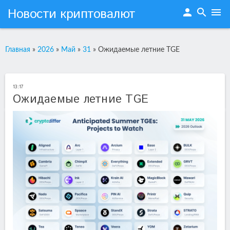
Новости криптовалют
person
search
menu
Главная
»
2026
»
Май
»
31
»
Ожидаемые летние TGE
13:17
Ожидаемые летние TGE