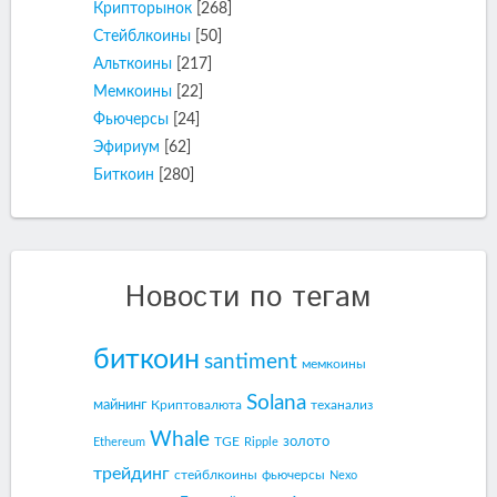
Крипторынок
[268]
Стейблкоины
[50]
Альткоины
[217]
Мемкоины
[22]
Фьючерсы
[24]
Эфириум
[62]
Биткоин
[280]
Новости по тегам
биткоин
santiment
мемкоины
Solana
майнинг
Криптовалюта
теханализ
Whale
золото
TGE
Ethereum
Ripple
трейдинг
стейблкоины
фьючерсы
Nexo