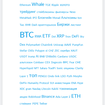
Whale
золото
TGE
Ethereum
Ripple
трейдинг
стейблкоины
фьючерсы
Nexo
Блокчейн
Альткоины
ton
MetaMask
IPO
Monad
Биржи
Tao
крипторынок
листинг
XMR
Dash
BTC
ETF
XRP
DeFi
RWA
Tron
Dot
Sky
Dex
Polymarket
Chainlink
AAVE
Uniswap
PumpFun
Stellar
Chiliz
Polygon
oi
CHZ
ZEC
серебро
XAUT
Ai
Unlocks
USDT
Cardano
USDC
trump
BNB
альтсезон
CEX
ФРС
Coinbase
Dogecoin
Fear
CME
TradFi
Clarity
Hyperliquid
NFT
Sahara
Sonic
опционы
топ
link
Layer 1
PENGU
Ondo
LDO
Pyth
Morpho
инвестиции
DePin
Humanity Protocol
SUI
ENA
Hype
токенизация
XDC
gram
Nasdaq
Litecoin
Kalshi
ETH
Binance
акции
Ada
Layer 2
Robinhood
стейкинг
Tether
PEPE