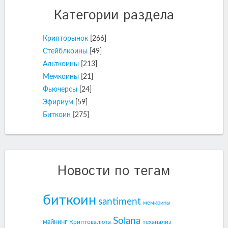
Категории раздела
Крипторынок
[266]
Стейблкоины
[49]
Альткоины
[213]
Мемкоины
[21]
Фьючерсы
[24]
Эфириум
[59]
Биткоин
[275]
Новости по тегам
биткоин
santiment
мемкоины
Solana
майнинг
Криптовалюта
теханализ